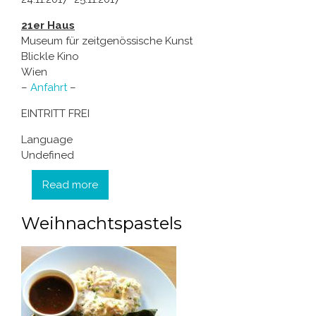
21er Haus
Museum für zeitgenössische Kunst
Blickle Kino
Wien
–
Anfahrt
–
EINTRITT FREI
Language
Undefined
Read more
about UNDOX Festival im 21er Haus
Weihnachtspastels