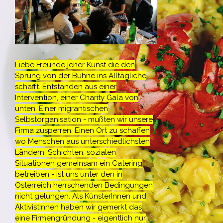
Liebe Freunde jener Kunst die den
Sprung von der Bühne ins Alltägliche
schafft. Entstanden aus einer
Intervention, einer Charity Gala von
unten. Einer migrantischen
Selbstorganisation - mußten wir unsere
Firma zusperren. Einen Ort zu schaffen
wo Menschen aus unterschiedlichsten
Ländern, Schichten, sozialen
Situationen gemeinsam ein Catering
betreiben - ist uns unter den in
Österreich herrschenden Bedingungen
nicht gelungen. Als KünsterInnen und
AktivistInnen haben wir gemerkt das
eine Firmengründung - eigentlich nur