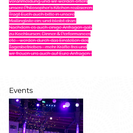
Voranmeldung und wir werden öfters
unsere Philosopher's Kitchen realisieren.
Tragt Euch auch bitte in unsere
Maillingliste ein, und bleibt dran.
Nachdem es auch einige Anfragen gab
zu Kochkursen, Dinner & Performances
etc... werden durch das Einstellen des
Tagesbetriebes - mehr Kräfte frei und
wir freuen uns auch auf Eure Anfragen.
Events