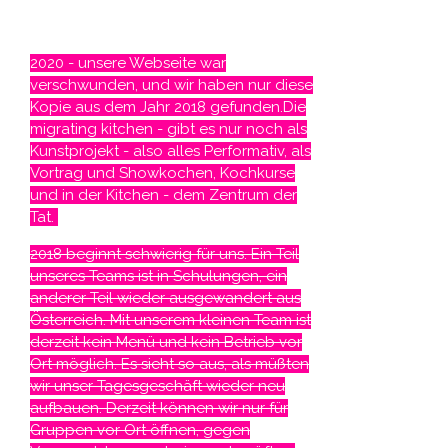
MITTAGSMENÜ
2020 - unsere Webseite war
verschwunden, und wir haben nur diese
Kopie aus dem Jahr 2018 gefunden.Die
migrating kitchen - gibt es nur noch als
Kunstprojekt - also alles Performativ, als
Vortrag und Showkochen, Kochkurse
und in der Kitchen - dem Zentrum der
Tat.
2018 beginnt schwierig für uns. Ein Teil
unseres Teams ist in Schulungen, ein
anderer Teil wieder ausgewandert aus
Österreich. Mit unserem kleinen Team ist
derzeit kein Menü und kein Betrieb vor
Ort möglich. Es sieht so aus, als müßten
wir unser Tagesgeschäft wieder neu
aufbauen. Derzeit können wir nur für
Gruppen vor Ort öffnen, gegen