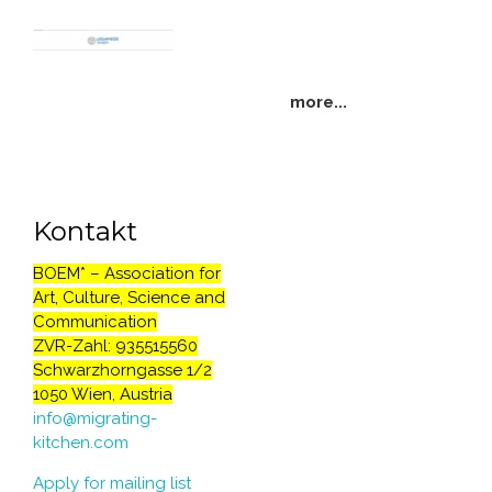
more...
Kontakt
BOEM* – Association for
Art, Culture, Science and
Communication
ZVR-Zahl: 935515560
Schwarzhorngasse 1/2
1050 Wien, Austria
i
nfo@migrating-
kitchen.com
Apply for mailing list