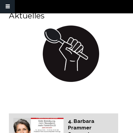
Aktuelles
MIGRATING KITCHEN
4. Barbara
Prammer